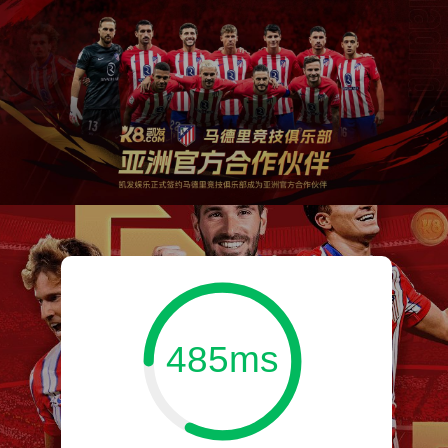
485ms